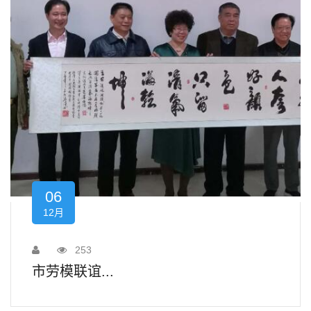
06
12月
253
市劳模联谊...