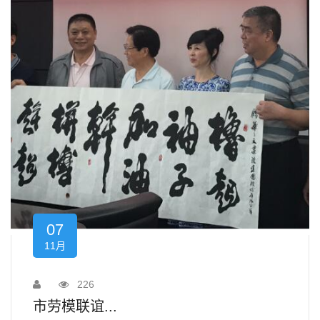
07
11月
226
市劳模联谊...